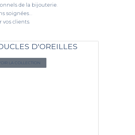
nnels de la bijouterie.
ions soignées…
 vos clients.
OUCLES D'OREILLES
VOIR LA COLLECTION