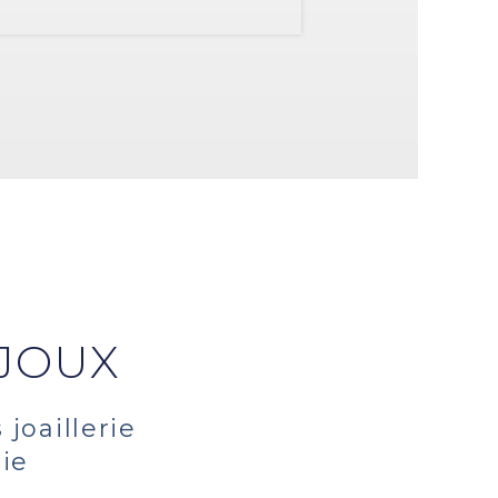
IJOUX
s
joaillerie
rie