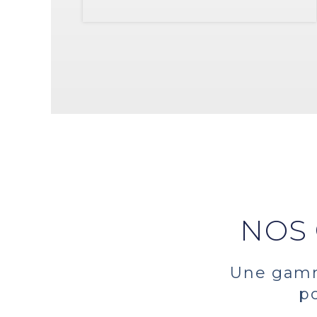
NOS
Une gam
po