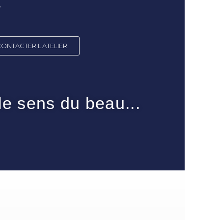
…
CONTACTER L'ATELIER
 le sens du beau...