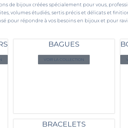
ons de bijoux créées spécialement pour vous, professio
tes, volumes étudiés, sertis précis et délicats et finit
sé pour répondre à vos besoins en bijoux et pour ravir
RS
BAGUES
B
N
VOIR LA COLLECTION
BRACELETS